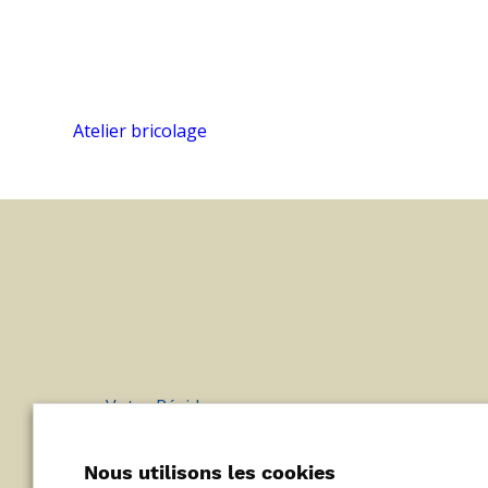
Atelier bricolage
Votre Résidence
Menus et Animations
Galerie Photos
Nous utilisons les cookies
Informations pratiques