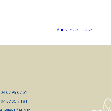
Anniversaires d’avril
:
04 67 95 67 61
:
04 67 95 74 81
eil@levalfleuri.fr